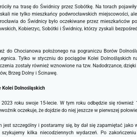
ciły na trasę do Świdnicy przez Sobótkę. Na torach pojawiły 
skali nie tylko mieszkańcy podwrocławskich miejscowości, ale
Wrocławia do Świdnicy było oczekiwane przez mieszkańców poł
awskich, Kobierzyc, Sobótki i Świdnicy, którzy zyskali bezpośre
nież do Chocianowa położonego na pograniczu Borów Dolnośl
egnica. Tylko w styczniu do pociągów Kolei Dolnośląskich n
ączenia zostały również wznowione na tzw. Nadodrzance, dzię
w, Brzeg Dolny i Ścinawę.
 Kolei Dolnośląskich
 2023 roku swoje 15-lecie. W tym roku odbędzie się również
woźnik oczekuje, że dojdzie do niej jeszcze w pierwszej połowie
h jest szczególny i postaramy się, by dał się zapamiętać jako
zu szykujemy kilka niecodziennych wydarzeń. Po zakończeni