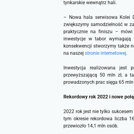
tynkarskie wewnątrz hali.
–
Nowa hala serwisowa Kolei D
zwiększymy samodzielność w zakr
praktycznie na finiszu
– mów
inwestycje w tabor wymagają 
konsekwencji stworzymy także no
na naszej
stronie internetowej
.
Inwestycja realizowana jest
przewyższającą 50 mln zł, a t
prowadzonych prac sięga 65 mln 
Rekordowy rok 2022 i nowe połą
2022 rok jest nie tylko sukcese
tym okresie rekordowa liczba 1
przewiozło 14,1 mln osób.