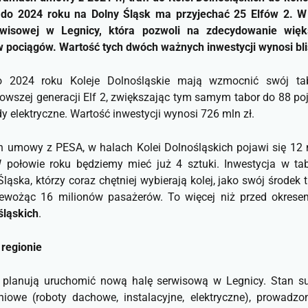
 do 2024 roku na Dolny Śląsk ma przyjechać 25 Elfów 2. W 
rwisowej w Legnicy, która pozwoli na zdecydowanie wię
 pociągów. Wartość tych dwóch ważnych inwestycji wynosi bli
024 roku Koleje Dolnośląskie mają wzmocnić swój tab
owszej generacji Elf 2, zwiększając tym samym tabor do 88 p
y elektryczne. Wartość inwestycji wynosi 726 mln zł.
 umowy z PESA, w halach Kolei Dolnośląskich pojawi się 12
 połowie roku będziemy mieć już 4 sztuki. Inwestycja w ta
ska, którzy coraz chętniej wybierają kolej, jako swój środek 
rzewożąc 16 milionów pasażerów. To więcej niż przed okres
śląskich
.
 regionie
e planują uruchomić nową halę serwisową w Legnicy. Stan su
iowe (roboty dachowe, instalacyjne, elektryczne), prowadzo