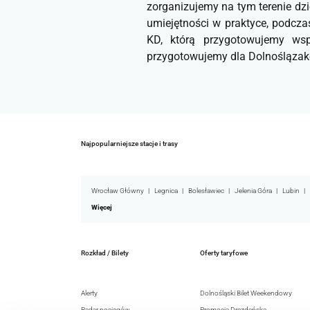
zorganizujemy na tym terenie dzi
umiejętności w praktyce, podcz
KD, którą przygotowujemy wsp
przygotowujemy dla Dolnoślązakó
Najpopularniejsze stacje i trasy
Wrocław Główny
Legnica
Bolesławiec
Jelenia Góra
Lubin
Więcej
Rozkład / Bilety
Oferty taryfowe
Alerty
Dolnośląski Bilet Weekendowy
Radar pociągów
Promocja Drezdeńska