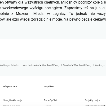
eń otwarty dla wszystkich chętnych. Miłośnicy podróży koleją 
as weekendowego wyścigu pociągiem. Zaprosimy też na jubileu
ólnie z Muzeum Miedzi w Legnicy. To jednak nie wszystk
w, ale dziś więcej zdradzić nie mogę. Na pewno będzie ciekawi
Wałbrzych Miasto
Jelcz Laskowice ➤ Wrocław Główny
Strzelin ➤ Wrocław Główny
Wałbrzych
Dla pasażera
O Spółce
Skargi i reklamacje
Dane Spółki
Projekty Unijne
Gdzie kupić bilet
Zarząd
Platforma Sygnalisty