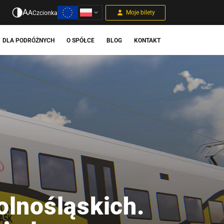
A
A
Moje bilety
Czcionka
DLA PODRÓŻNYCH
O SPÓŁCE
BLOG
KONTAKT
olnośląskich.