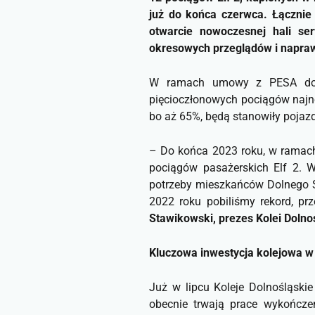
już do końca czerwca. Łącznie
otwarcie nowoczesnej hali se
okresowych przeglądów i napraw
W ramach umowy z PESA do 2
pięcioczłonowych pociągów najn
bo aż 65%, będą stanowiły pojazd
–
Do końca 2023 roku, w ramach
pociągów pasażerskich Elf 2. W
potrzeby mieszkańców Dolnego Ślą
2022 roku pobiliśmy rekord, p
Stawikowski, prezes Kolei Dolno
Kluczowa inwestycja kolejowa w
Już w lipcu Koleje Dolnośląski
obecnie trwają prace wykończen