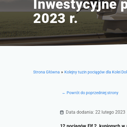
Inwestycyjne 
2023 r.
»
Strona Główna
Kolejny tuzin pociągów dla Kolei D
← Powrót do poprzedniej strony
Data dodania: 22 lutego 2023
12 pociągów Elf 2, kupionych w 