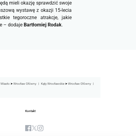
będą mieli okazję sprawdzić swoje
szową wystawę z okazji 15-lecia
ie tegoroczne atrakcje, jakie
e
– dodaje
Bartłomiej Rodak
.
 Miasto ➤ Wrocław Główny
Kąty Wrocławskie ➤ Wrocław Główny
Kontakt