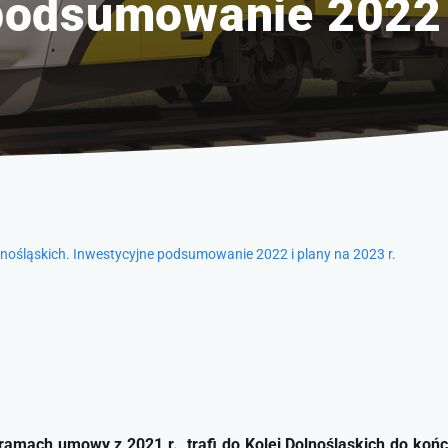
podsumowanie 2022 
olnośląskich. Inwestycyjne podsumowanie 2022 i plany na 2023 r.
ramach umowy z 2021 r., trafi do Kolei Dolnośląskich do koń