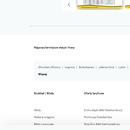
Najpopularniejsze stacje i trasy
Wrocław Główny
Legnica
Bolesławiec
Jelenia Góra
Lubin
Więcej
Rozkład / Bilety
Oferty taryfowe
Alerty
Dolnośląski Bilet Weekendowy
Radar pociągów
Promocja Drezdeńska
Bilety na pociąg
Wspólny Bilet Samorządowy