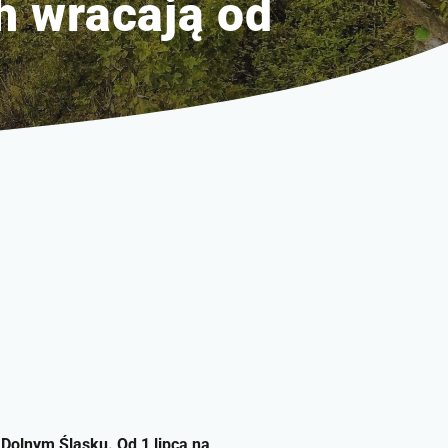
h wracają od
 Dolnym Śląsku. Od 1 lipca na