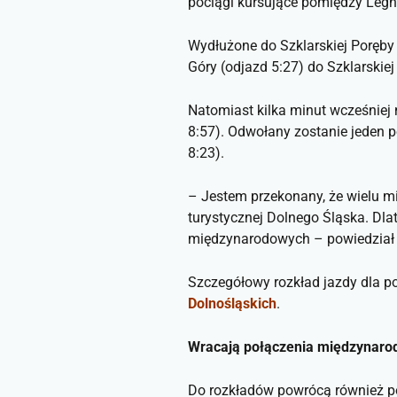
pociągi kursujące pomiędzy Legn
Wydłużone do Szklarskiej Poręby 
Góry (odjazd 5:27) do Szklarskiej
Natomiast kilka minut wcześniej 
8:57). Odwołany zostanie jeden po
8:23).
–
Jestem przekonany, że wielu m
turystycznej Dolnego Śląska. Dla
międzynarodowych
– powiedzia
Szczegółowy rozkład jazdy dla p
Dolnośląskich
.
Wracają połączenia międzynar
Do rozkładów powrócą również po