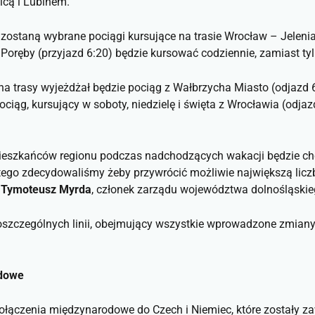
icą i Lubinem.
zostaną wybrane pociągi kursujące na trasie Wrocław – Jelenia
 Poręby (przyjazd 6:20) będzie kursować codziennie, zamiast ty
na trasy wyjeżdżał będzie pociąg z Wałbrzycha Miasto (odjazd 
ciąg, kursujący w soboty, niedzielę i święta z Wrocławia (odjaz
ieszkańców regionu podczas nadchodzących wakacji będzie chci
tego zdecydowaliśmy żeby przywrócić możliwie największą liczb
ł
Tymoteusz Myrda
, członek zarządu województwa dolnośląskie
oszczególnych linii, obejmujący wszystkie wprowadzone zmiany 
odowe
łączenia międzynarodowe do Czech i Niemiec, które zostały za