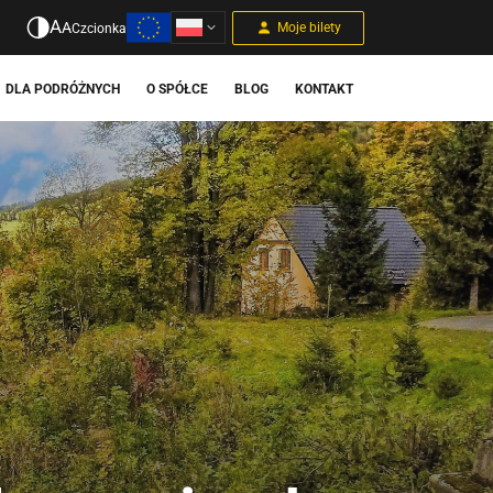
A
A
Moje bilety
Czcionka
DLA PODRÓŻNYCH
O SPÓŁCE
BLOG
KONTAKT