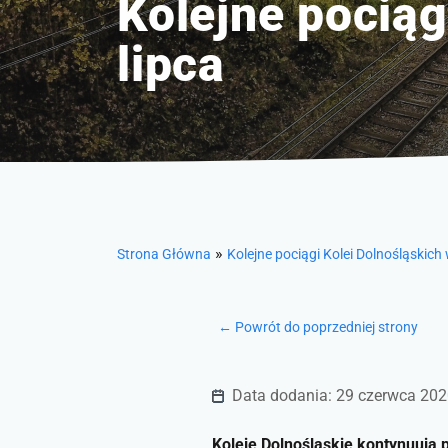
Kolejne pociąg
lipca
»
Strona Główna
Kolejne pociągi Kolei Dolnośląskich 
← Powrót do poprzedniej strony
Data dodania: 29 czerwca 20
Koleje Dolnośląskie kontynuują 