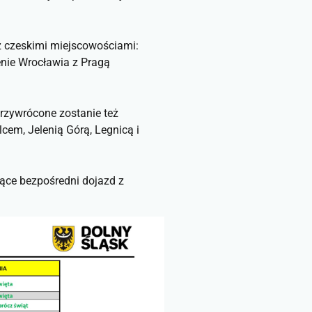
z czeskimi miejscowościami:
enie Wrocławia z Pragą
Przywrócone zostanie też
cem, Jelenią Górą, Legnicą i
jące bezpośredni dojazd z