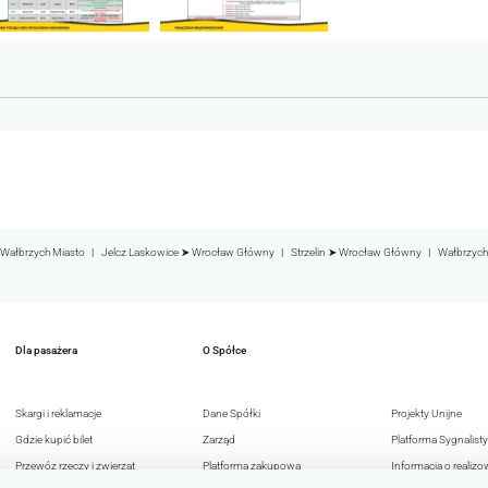
Wałbrzych Miasto
Jelcz Laskowice ➤ Wrocław Główny
Strzelin ➤ Wrocław Główny
Wałbrzych
Dla pasażera
O Spółce
Skargi i reklamacje
Dane Spółki
Projekty Unijne
Gdzie kupić bilet
Zarząd
Platforma Sygnalisty
Przewóz rzeczy i zwierząt
Platforma zakupowa
Informacja o realizo