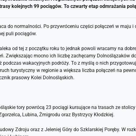
 trasy kolejnych 99 pociągów. To czwarty etap odmrażania poł
aca do normalności. Po przywróceniu części połączeń w maju i 
ej puli pociągów.
daleka od tej z początku roku to jednak powoli wracamy na dob
ń. Zwiększając mocno ich liczbę zachęcamy Dolnoślązaków do ko
też podczas wakacyjnych podróży. To z myślą o nich przygotowuj
 ruch turystyczny w regionie a większa liczba połączeń na pew
ecznik prasowy Kolei Dolnośląskich.
śląskie tory powrócą 23 pociągi kursujące na trasach ze stolic
, Zgorzelca, Lubina, Żmigrodu oraz Bystrzycy Kłodzkiej.
udowy Zdroju oraz z Jeleniej Góry do Szklarskiej Poręby. W rozk