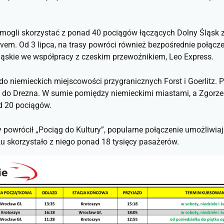
 mogli skorzystać z ponad 40 pociągów łączących Dolny Śląsk 
vem. Od 3 lipca, na trasy powróci również bezpośrednie połącz
ląskie we współpracy z czeskim przewoźnikiem, Leo Express.
do niemieckich miejscowości przygranicznych Forst i Goerlitz. 
 do Drezna. W sumie pomiędzy niemieckimi miastami, a Zgorzel
d 20 pociągów.
ry powrócił „Pociąg do Kultury”, popularne połączenie umożliwia
u skorzystało z niego ponad 18 tysięcy pasażerów.