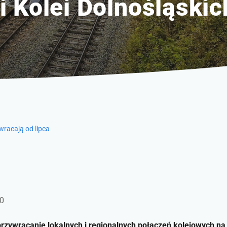
i Kolei Dolnośląskic
wracają od lipca
20
przywracanie lokalnych i regionalnych połączeń kolejowych na