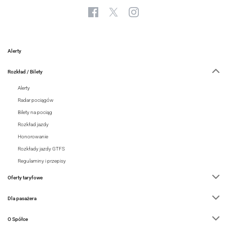
Alerty
Rozkład / Bilety
Alerty
Radar pociągów
Bilety na pociąg
Rozkład jazdy
Honorowanie
Rozkłady jazdy GTFS
Regulaminy i przepisy
Oferty taryfowe
Dla pasażera
O Spółce