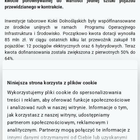
kwocie porównywalnej do wartości jednej sztuki pojazdu
przewidzianego w kontrakcie.
Inwestycje taborowe Kolei Dolnośląskich były współfinansowane
ze środków unijnych w ramach Programu Operacyjnego
Infrastruktura i Środowisko. Początkowo kwota dotacji wynosiła
85 mln zł. W ciągu ostatnich kilku lat przewoźnik zakupił 18
pojazdów: 12 pociągów elektrycznych oraz 6 hybrydowych. Teraz
kwota dofinansowania została zwiększona z pierwotnych 50% do
64%.
–
Dzięki dodatkowym środkom jesteśmy w stanie zmniejszyć swoje
zobowiązania kredytowe związane z inwestycjami taborowymi. W
Niniejsza strona korzysta z plików cookie
elastyczny sposób podchodziliśmy do umowy z bankiem, dzięki
temu nie będziemy musieli wykorzystać całości zakontraktowanej
Wykorzystujemy pliki cookie do spersonalizowania
sumy
– podkreśla
Damian Stawikowski, prezes Kolei
treści i reklam, aby oferować funkcje społecznościowe
Dolnośląskich
. –
Pozyskane środki wpłyną na dalszy rozwój spółki,
i analizować ruch w naszej witrynie. Informacje o tym,
dlatego cieszymy się z pozytywnej decyzji CUPT.
jak korzystasz z naszej witryny, udostępniamy
partnerom społecznościowym, reklamowym i
Pozyskane dofinansowanie zostało wykorzystane przez Koleje
analitycznym. Partnerzy mogą połączyć te informacje z
Dolnośląskie w projekcie „Aglomeracyjna Kolej Dolnośląska – zakup
taboru kolejowego do obsługi ruchu pasażerskiego we
innymi danymi otrzymanymi od Ciebie lub uzyskanymi