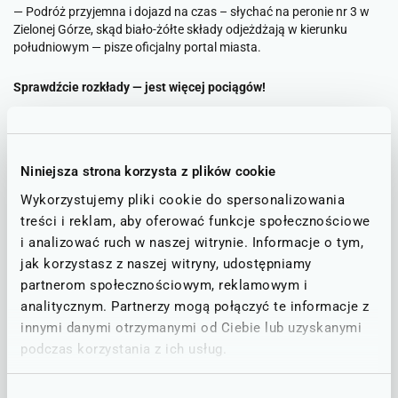
— Podróż przyjemna i dojazd na czas – słychać na peronie nr 3 w
Zielonej Górze, skąd biało-żółte składy odjeżdżają w kierunku
południowym — pisze oficjalny portal miasta.
Sprawdźcie rozkłady — jest więcej pociągów!
Obecnie linia Wrocław - Legnica obsługiwana jest 36 parami
połączeń w dobie. Są więc godziny, w których pociągi jeżdżą
średnio co 20 minut, np. z Wrocławia do Legnicy dostaniemy się
Niniejsza strona korzysta z plików cookie
pociągami o 16:14, 16:35 i 16:51. Mówiąc kolokwialnie, można iść
na pociąg „w ciemno”, bo za chwilę będzie połączenie w kierunku,
Wykorzystujemy pliki cookie do spersonalizowania
jaki nas interesuje.
treści i reklam, aby oferować funkcje społecznościowe
i analizować ruch w naszej witrynie. Informacje o tym,
W Kolejach Dolnośląskich mówią jednak: mało! I na tej linii pojawią
jak korzystasz z naszej witryny, udostępniamy
się kolejne pociągi.
partnerom społecznościowym, reklamowym i
analitycznym. Partnerzy mogą połączyć te informacje z
Nowy pociąg pojedzie z Wrocławia do Legnicy o 8:45. Jeszcze jeden
innymi danymi otrzymanymi od Ciebie lub uzyskanymi
dodatkowy o 22:45. Dodatkowa para pojedzie też z Legnicy do
podczas korzystania z ich usług.
Wrocławia o 3:13. Wydłużone zostaną też kursy niektórych
pociągów - dodatkowa para obsłuży Bolesławiec czy Lubań.
Dodatkowy pociąg dotrze także z Wrocławia, przez Legnicę i
Wybór