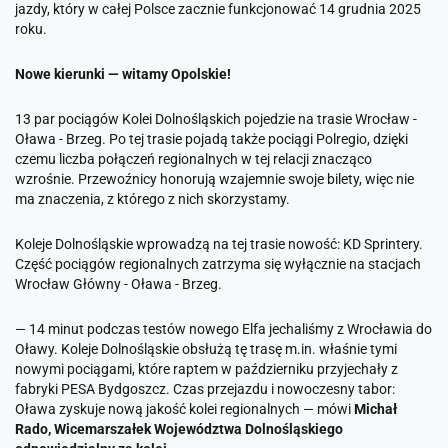
jazdy, który w całej Polsce zacznie funkcjonować 14 grudnia 2025
roku.
Nowe kierunki — witamy Opolskie!
13 par pociągów Kolei Dolnośląskich pojedzie na trasie Wrocław -
Oława - Brzeg. Po tej trasie pojadą także pociągi Polregio, dzięki
czemu liczba połączeń regionalnych w tej relacji znacząco
wzrośnie. Przewoźnicy honorują wzajemnie swoje bilety, więc nie
ma znaczenia, z którego z nich skorzystamy.
Koleje Dolnośląskie wprowadzą na tej trasie nowość: KD Sprintery.
Część pociągów regionalnych zatrzyma się wyłącznie na stacjach
Wrocław Główny - Oława - Brzeg.
—
14 minut podczas testów nowego Elfa jechaliśmy z Wrocławia do
Oławy. Koleje Dolnośląskie obsłużą tę trasę m.in. właśnie tymi
nowymi pociągami, które raptem w październiku przyjechały z
fabryki PESA Bydgoszcz. Czas przejazdu i nowoczesny tabor:
Oława zyskuje nową jakość kolei regionalnych
— mówi
Michał
Rado, Wicemarszałek Województwa Dolnośląskiego