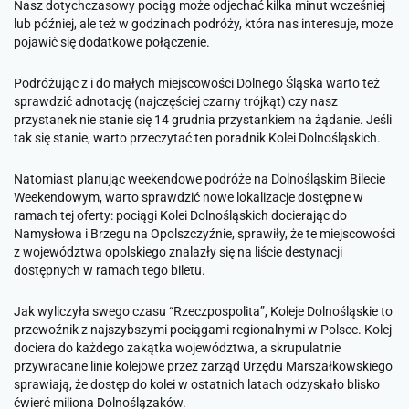
Nasz dotychczasowy pociąg może odjechać kilka minut wcześniej
lub później, ale też w godzinach podróży, która nas interesuje, może
pojawić się dodatkowe połączenie.
Podróżując z i do małych miejscowości Dolnego Śląska warto też
sprawdzić adnotację (najczęściej czarny trójkąt) czy nasz
przystanek nie stanie się 14 grudnia przystankiem na żądanie. Jeśli
tak się stanie, warto przeczytać ten poradnik Kolei Dolnośląskich.
Natomiast planując weekendowe podróże na Dolnośląskim Bilecie
Weekendowym, warto sprawdzić nowe lokalizacje dostępne w
ramach tej oferty: pociągi Kolei Dolnośląskich docierając do
Namysłowa i Brzegu na Opolszczyźnie, sprawiły, że te miejscowości
z województwa opolskiego znalazły się na liście destynacji
dostępnych w ramach tego biletu.
Jak wyliczyła swego czasu “Rzeczpospolita”, Koleje Dolnośląskie to
przewoźnik z najszybszymi pociągami regionalnymi w Polsce. Kolej
dociera do każdego zakątka województwa, a skrupulatnie
przywracane linie kolejowe przez zarząd Urzędu Marszałkowskiego
sprawiają, że dostęp do kolei w ostatnich latach odzyskało blisko
ćwierć miliona Dolnoślązaków.