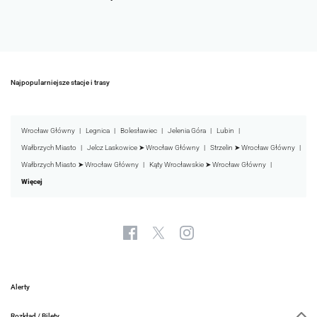
Najpopularniejsze stacje i trasy
Wrocław Główny
Legnica
Bolesławiec
Jelenia Góra
Lubin
Wałbrzych Miasto
Jelcz Laskowice ➤ Wrocław Główny
Strzelin ➤ Wrocław Główny
Wałbrzych Miasto ➤ Wrocław Główny
Kąty Wrocławskie ➤ Wrocław Główny
Więcej
Alerty
Rozkład / Bilety