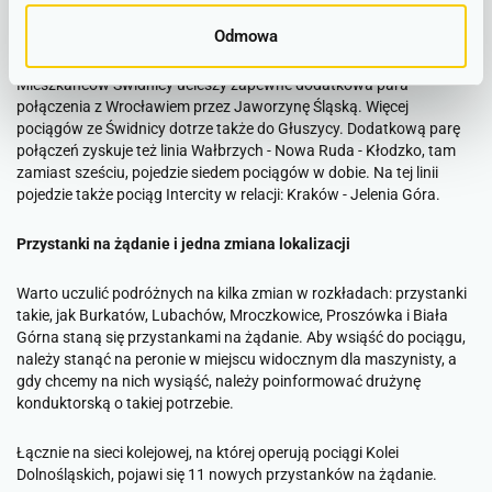
(13 para w dobie), dojedzie też z Jeleniej Góry do Karpacza, a
wracając nim dotrzemy aż do Wałbrzycha Głównego.
Odmowa
Mieszkańców Świdnicy ucieszy zapewne dodatkowa para
połączenia z Wrocławiem przez Jaworzynę Śląską. Więcej
pociągów ze Świdnicy dotrze także do Głuszycy. Dodatkową parę
połączeń zyskuje też linia Wałbrzych - Nowa Ruda - Kłodzko, tam
zamiast sześciu, pojedzie siedem pociągów w dobie. Na tej linii
pojedzie także pociąg Intercity w relacji: Kraków - Jelenia Góra.
Przystanki na żądanie i jedna zmiana lokalizacji
Warto uczulić podróżnych na kilka zmian w rozkładach: przystanki
takie, jak Burkatów, Lubachów, Mroczkowice, Proszówka i Biała
Górna staną się przystankami na żądanie. Aby wsiąść do pociągu,
należy stanąć na peronie w miejscu widocznym dla maszynisty, a
gdy chcemy na nich wysiąść, należy poinformować drużynę
konduktorską o takiej potrzebie.
Łącznie na sieci kolejowej, na której operują pociągi Kolei
Dolnośląskich, pojawi się 11 nowych przystanków na żądanie.