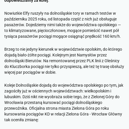
odpowiedzialny za kolej
.
Nowiutkie Elfy ruszyły na dolnośląskie tory w ramach testów w
październiku 2025 roku, od listopada część z nich już obsługuje
pasażerów. Dojedziemy nimi także do województwa opolskiego —
to klimatyzowane, pięcioczłonowe, mogące pomieścić nawet pół
tysiąca pasażerów pociągi mogące osiągnąć prędkość 160 km/h.
Brzeg to nie jedyny kierunek w województwie opolskim, do którego
dojadą biało-żółte pociągi. Kolejnym jest Namysłów przez
dolnośląski Bierutów. Na remontowanej przez PLK linii z Oleśnicy
do Kluczborka pociągi nie tylko przyspieszą, ale też tę trasę obsłuży
więcej par pociągów w dobie.
Koleje Dolnośląskie dojadą do województwa opolskiego po tym, jak
zagościły już w ościennych województwach: wielkopolskim i
lubuskim. Dziś nikt nie wyobraża sobie tego, że z Zielonej Góry do
Wrocławia przestaną kursować pociągi dolnośląskiego
przewoźnika. Oficjalna strona miasta Zielona Góra po roku
kursowania pociągów KD w relacji Zielona Góra - Wrocław Główny
tak oceniła zmianę: