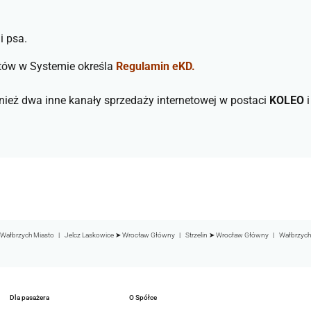
i psa.
tów w Systemie określa
Regulamin eKD.
nież dwa inne kanały sprzedaży internetowej w postaci
KOLEO
Wałbrzych Miasto
Jelcz Laskowice ➤ Wrocław Główny
Strzelin ➤ Wrocław Główny
Wałbrzych
Dla pasażera
O Spółce