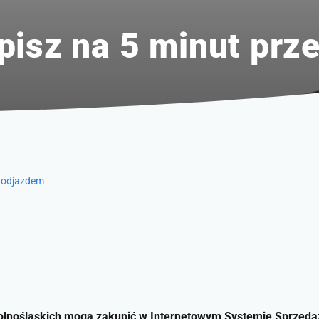
pisz na 5 minut pr
d odjazdem
olnośląskich mogą zakupić w Internetowym Systemie Sprzedaży