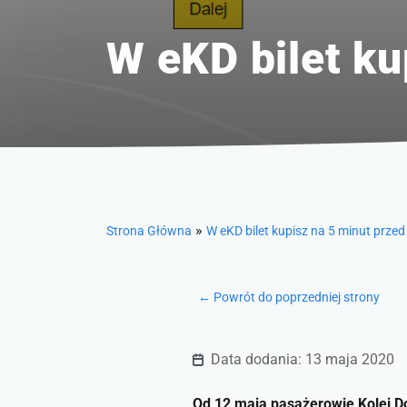
W eKD bilet ku
»
Strona Główna
W eKD bilet kupisz na 5 minut prze
← Powrót do poprzedniej strony
Data dodania: 13 maja 2020
Od 12 maja pasażerowie Kolei D