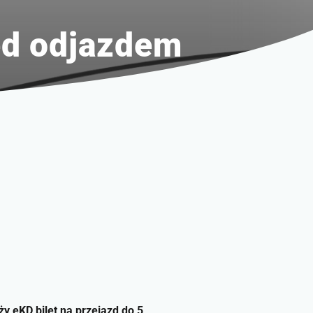
zed odjazdem
 eKD bilet na przejazd do 5