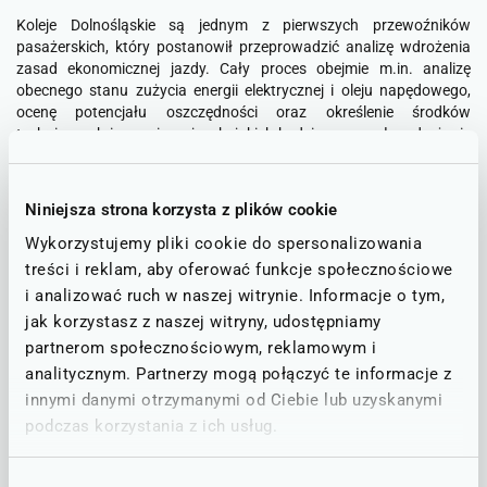
Koleje Dolnośląskie są jednym z pierwszych przewoźników
pasażerskich, który postanowił przeprowadzić analizę wdrożenia
zasad ekonomicznej jazdy. Cały proces obejmie m.in. analizę
obecnego stanu zużycia energii elektrycznej i oleju napędowego,
ocenę potencjału oszczędności oraz określenie środków
technicznych i organizacyjnych, jakich będzie wymagało wdrożenie
systemu.
– Kolej od lat uważana jest za najbardziej ekologiczny środek
Niniejsza strona korzysta z plików cookie
transportu zbiorowego. Aby zachować ten stan rzeczy, musimy
Wykorzystujemy pliki cookie do spersonalizowania
jednak cały czas szukać rozwiązań mających jeszcze większy
treści i reklam, aby oferować funkcje społecznościowe
wpływ na ochronę środowiska. Analizy wskażą, jaki wpływ na
jakość przewozów i ograniczenie emisji będzie miał system eco-
i analizować ruch w naszej witrynie. Informacje o tym,
drivingu. Jeżeli wyniki będą zadowalające to w następnym kroku
jak korzystasz z naszej witryny, udostępniamy
planujemy przystąpić do szkoleń wśród naszych maszynistów i
partnerom społecznościowym, reklamowym i
wdrożenia nowych zasad –
komentuje
Damian Stawikowski
,
analitycznym. Partnerzy mogą połączyć te informacje z
prezes Kolei Dolnośląskich.
innymi danymi otrzymanymi od Ciebie lub uzyskanymi
podczas korzystania z ich usług.
Pojęcie eco-driving odnosi się do ekologicznej jazdy, dzięki której
maszyniści poprzez świadome prowadzenie pociągu mogą
przyczynić się do znacznego ograniczenia zużycia energii. W
Wybór