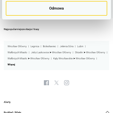
Odmowa
Najpopularniejsze stacje i trasy
Wrocław Główny
Legnica
Bolesławiec
Jelenia Góra
Lubin
Wałbrzych Miasto
Jelcz Laskowice ➤ Wrocław Główny
Strzelin ➤ Wrocław Główny
Wałbrzych Miasto ➤ Wrocław Główny
Kąty Wrocławskie ➤ Wrocław Główny
Więcej
Alerty
Rozkład / Bilety