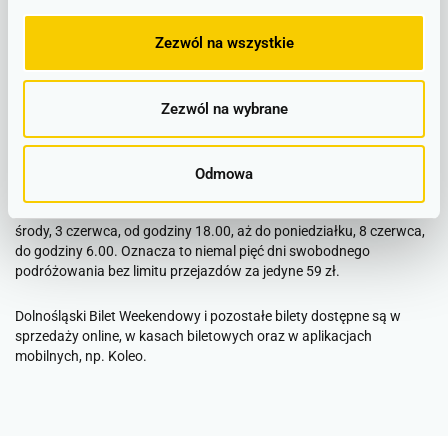
● Die Länderbahn (DLB) na odcinku Zgorzelec – Görlitz;
Zezwól na wszystkie
● GW Train Regio (GWTR) na odcinkach Sędzisław – Lubawka –
Královec i Mieroszów – Meziměstí;
Zezwól na wybrane
● Koleje Wielkopolskie (KW) na odcinku Rawicz – Bojanowo,
● Leo Express Tenders (LET) na odcinku Międzylesie – Lichkov.
Odmowa
Najbliższy Dolnośląski Bilet Weekendowy będzie obowiązywał od
środy, 3 czerwca, od godziny 18.00, aż do poniedziałku, 8 czerwca,
do godziny 6.00. Oznacza to niemal pięć dni swobodnego
podróżowania bez limitu przejazdów za jedyne 59 zł.
Dolnośląski Bilet Weekendowy i pozostałe bilety dostępne są w
sprzedaży online, w kasach biletowych oraz w aplikacjach
mobilnych, np. Koleo.