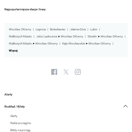
Najpopularniejsze stacje i trasy
Wrocław Główny
Legnica
Bolesławiec
Jelenia Góra
Lubin
Wałbrzych Miasto
Jelcz Laskowice ➤ Wrocław Główny
Strzelin ➤ Wrocław Główny
Wałbrzych Miasto ➤ Wrocław Główny
Kąty Wrocławskie ➤ Wrocław Główny
Więcej
Alerty
Rozkład / Bilety
Alerty
Radar pociągów
Bilety na pociąg