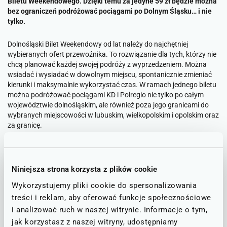
Biletu Weekendowego. Dzięki temu za jedyne 59 zł będzie można
bez ograniczeń podróżować pociągami po Dolnym Śląsku… i nie
tylko.
Dolnośląski Bilet Weekendowy od lat należy do najchętniej
wybieranych ofert przewoźnika. To rozwiązanie dla tych, którzy nie
chcą planować każdej swojej podróży z wyprzedzeniem. Można
wsiadać i wysiadać w dowolnym miejscu, spontanicznie zmieniać
kierunki i maksymalnie wykorzystać czas. W ramach jednego biletu
można podróżować pociągami KD i Polregio nie tylko po całym
województwie dolnośląskim, ale również poza jego granicami do
wybranych miejscowości w lubuskim, wielkopolskim i opolskim oraz
za granicę.
Góry, uzdrowiska i zabytkowe miasta
Niniejsza strona korzysta z plików cookie
Dolny Śląsk pozostaje jednym z najbardziej zróżnicowanych
turystycznie regionów kraju. W ciągu kilku godzin można
Wykorzystujemy pliki cookie do spersonalizowania
przemieścić się z Wrocławia do karkonoskich kurortów, Gór
treści i reklam, aby oferować funkcje społecznościowe
Stołowych czy na Ziemię Kłodzką. Dużą popularnością cieszą się
i analizować ruch w naszej witrynie. Informacje o tym,
połączenia do Kłodzka, Kudowy-Zdroju, Szklarskiej Poręby, Legnicy,
jak korzystasz z naszej witryny, udostępniamy
Wałbrzycha i Jeleniej Góry. Coraz więcej turystów wybiera również