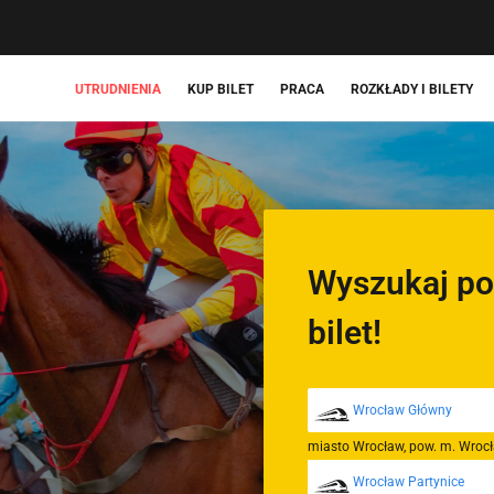
UTRUDNIENIA
KUP BILET
PRACA
ROZKŁADY I BILETY
Wyszukaj po
bilet!
miasto Wrocław, pow. m. Wroc