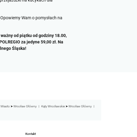
przejażdżki na kucykach dla
15. Opowiemy Wam o pomysłach na
st ważny od piątku od godziny 18.00,
 POLREGIO za jedyne 59,00 zł. Na
lnego Śląska!
 Miasto ➤ Wrocław Główny
Kąty Wrocławskie ➤ Wrocław Główny
Kontakt