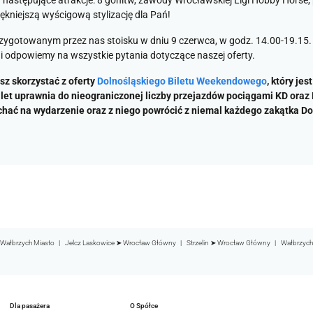
następujące atrakcje: 8 gonitw, zawody Wrocławskiej Ligi Hobby Horse, 
ękniejszą wyścigową stylizację dla Pań!
e przygotowanym przez nas stoisku w dniu 9 czerwca, w godz. 14.00-19.
i odpowiemy na wszystkie pytania dotyczące naszej oferty.
sz skorzystać z oferty
Dolnośląskiego Biletu Weekendowego
, który je
ilet uprawnia do nieograniczonej liczby przejazdów pociągami KD oraz
chać na wydarzenie oraz z niego powrócić z niemal każdego zakątka Do
Wałbrzych Miasto
Jelcz Laskowice ➤ Wrocław Główny
Strzelin ➤ Wrocław Główny
Wałbrzych
Dla pasażera
O Spółce