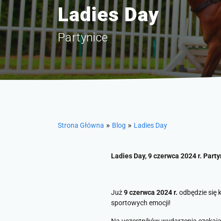
Ladies Day
Partynice
»
»
Strona Główna
Blog
Ladies Day
Ladies Day, 9 czerwca 2024 r. Party
Już
9
czerwca 2024 r.
odbędzie się k
sportowych emocji!