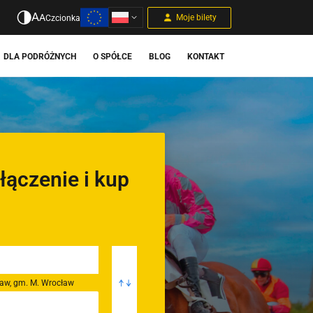
A
A
Moje bilety
Czcionka
DLA PODRÓŻNYCH
O SPÓŁCE
BLOG
KONTAKT
łączenie i kup
ław, gm. M. Wrocław