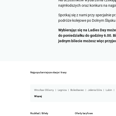
Na uczestników wydarzenia czekają 
najmłodszych oraz konkurs na najpi
Spotkaj się z nami przy specjalni
podróże kolejowe po Dolnym Śląsku 
Wybierając się na Ladies Day może
do poniedziałku do godziny 6.00. B
jednym bilecie możesz więc przyje
Najpopularniejsze stacje i trasy
Wrocław Główny
Legnica
Bolesławiec
Jelenia Góra
Lubin
Więcej
Rozkład / Bilety
Oferty taryfowe