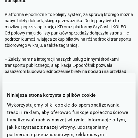
transportu.
Platforma e-podróżnik to kolejny system, za sprawą którego można
nabyć bilety dolnośląskiego przewoźnika. Do tej pory było to
możliwe poprzez aplikację eKD oraz platformy SkyCash i KOLEO.
Od połowy maja do listy punktów sprzedaży dołączyła strona – e-
podróżnik umożliwiająca zakup biletów na różne środki transportu
zbiorowego w kraju, a także zagranicą.
–
Zależy nam na integracji naszych usług z innymi środkami
transportu publicznego, a aplikacja E-podróżnik pozwala
pasażerom kupować jednocześnie bilety na pociąg i na przykład
lokalny autobus. Dla pasażerów oznacza to większy komfort przy
planowaniu podroży, zwłaszcza gdy konieczne są przesiadki
–
podkreśla Bartłomiej Rodak, rzecznik Kolei Dolnośląskich
- To także
Niniejsza strona korzysta z plików cookie
kontynuacja trendu, który dostrzegamy. Pasażerowie coraz
chętniej kupują bilety online. Dlatego zdecydowaliśmy się na
Wykorzystujemy pliki cookie do spersonalizowania
nawiązanie współpracy z e-podróżnik.pl. Umożliwi to pasażerom
treści i reklam, aby oferować funkcje społecznościowe
jeszcze łatwiejszy dostęp do oferty Kolei Dolnośląskich
– dodaje.
i analizować ruch w naszej witrynie. Informacje o tym,
jak korzystasz z naszej witryny, udostępniamy
Łatwe planowanie podróży
partnerom społecznościowym, reklamowym i