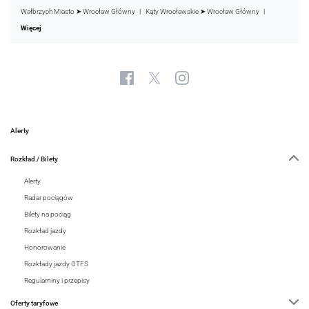
Wałbrzych Miasto ➤ Wrocław Główny
Kąty Wrocławskie ➤ Wrocław Główny
Więcej
Alerty
Rozkład / Bilety
Alerty
Radar pociągów
Bilety na pociąg
Rozkład jazdy
Honorowanie
Rozkłady jazdy GTFS
Regulaminy i przepisy
Oferty taryfowe