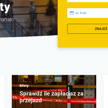
ty
so. 8 sie.
wania
ZNAJDŹ
Bilety
Sprawdź ile zapłacisz za
przejazd