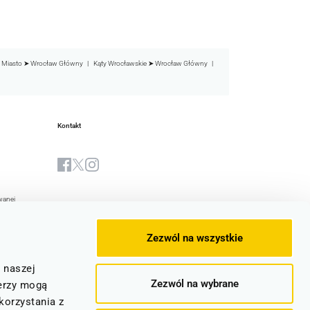
 Miasto ➤ Wrocław Główny
Kąty Wrocławskie ➤ Wrocław Główny
Kontakt
wanej
Biuletyn Informacji Publicznej
yjna Spółki
Zezwól na wszystkie
stwa
e
z naszej
Zezwól na wybrane
ocznic
erzy mogą
korzystania z