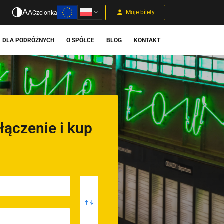
A
A
Moje bilety
Czcionka
DLA PODRÓŻNYCH
O SPÓŁCE
BLOG
KONTAKT
łączenie i kup