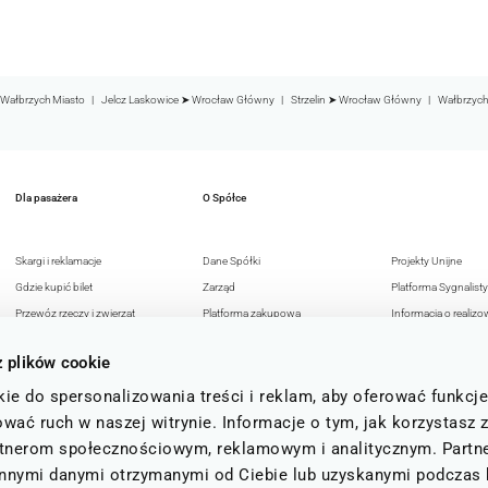
Wałbrzych Miasto
Jelcz Laskowice ➤ Wrocław Główny
Strzelin ➤ Wrocław Główny
Wałbrzych
Dla pasażera
O Spółce
Skargi i reklamacje
Dane Spółki
Projekty Unijne
Gdzie kupić bilet
Zarząd
Platforma Sygnalisty
Przewóz rzeczy i zwierząt
Platforma zakupowa
Informacja o realizo
Przejazdy osób z
Reklama w KD
strategii podatkowej
z plików cookie
niepełnosprawnością
Deklaracja dostępności
Polityka Antykorupc
Bezpieczeństwo pasażerów
Polityka prywatności
Polityka Bezpieczeń
ie do spersonalizowania treści i reklam, aby oferować funkcj
FAQ
15 lat
Informacji
wać ruch w naszej witrynie. Informacje o tym, jak korzystasz 
Status i regulamin b
rtnerom społecznościowym, reklamowym i analitycznym. Partn
kolejowych
 innymi danymi otrzymanymi od Ciebie lub uzyskanymi podczas 