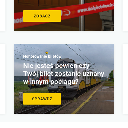
ZOBACZ
Honorowanie biletów
Nie jesteś pewien czy
Twój bilet zostanie uznany
w innym pociągu?
SPRAWDŹ