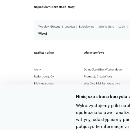
Najpopularniejsze stacje i trasy
Wrocław Główny
Legnica
Bolesławiec
Jelenia Góra
Lubin
Więcej
Rozkład / Bilety
Oferty taryfowe
Alerty
Dolnośląski Bilet Weekendowy
Radar pociągów
Promocja Drezdeńska
Bilety na pociąg
Wspólny Bilet Samorządowy
Rozkład jazdy
EURO-NYSA-Ticket+
Niniejsza strona korzysta 
Honorowanie
Senior 60+
Rozkłady jazdy GTFS
Razem z KD
Wykorzystujemy pliki cook
Regulaminy i przepisy
Archiwum ofert
społecznościowe i analizo
witryny, udostępniamy pa
połączyć te informacje z